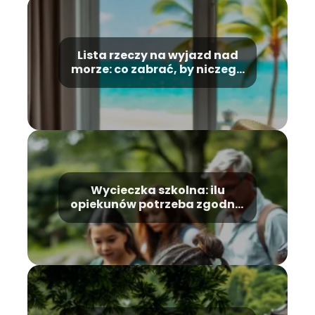
Lista rzeczy na wyjazd nad
morze: co zabrać, by niczego
nie zapom
Wycieczka szkolna: ilu
opiekunów potrzeba zgodnie
z przepisami?