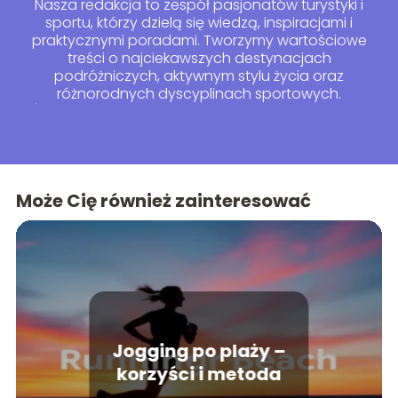
Nasza redakcja to zespół pasjonatów turystyki i
sportu, którzy dzielą się wiedzą, inspiracjami i
praktycznymi poradami. Tworzymy wartościowe
treści o najciekawszych destynacjach
podróżniczych, aktywnym stylu życia oraz
różnorodnych dyscyplinach sportowych.
Śledzimy trendy w branży, testujemy nowe formy
rekreacji i pomagamy czytelnikom odkrywać świat
poprzez ruch i przygodę. Niezależnie od tego, czy
szukasz pomysłów na kolejną podróż, czy
motywacji do aktywności fizycznej – znajdziesz to
Może Cię również zainteresować
u nas!
Jogging po plaży –
korzyści i metoda