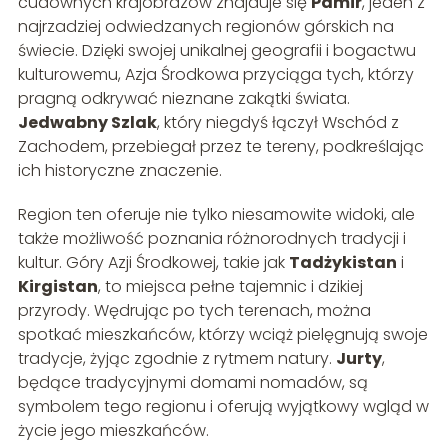
cudownych krajobrazów znajduje się
Pamir
, jeden z
najrzadziej odwiedzanych regionów górskich na
świecie. Dzięki swojej unikalnej geografii i bogactwu
kulturowemu, Azja Środkowa przyciąga tych, którzy
pragną odkrywać nieznane zakątki świata.
Jedwabny Szlak
, który niegdyś łączył Wschód z
Zachodem, przebiegał przez te tereny, podkreślając
ich historyczne znaczenie.
Region ten oferuje nie tylko niesamowite widoki, ale
także możliwość poznania różnorodnych tradycji i
kultur. Góry Azji Środkowej, takie jak
Tadżykistan
i
Kirgistan
, to miejsca pełne tajemnic i dzikiej
przyrody. Wędrując po tych terenach, można
spotkać mieszkańców, którzy wciąż pielęgnują swoje
tradycje, żyjąc zgodnie z rytmem natury.
Jurty
,
będące tradycyjnymi domami nomadów, są
symbolem tego regionu i oferują wyjątkowy wgląd w
życie jego mieszkańców.