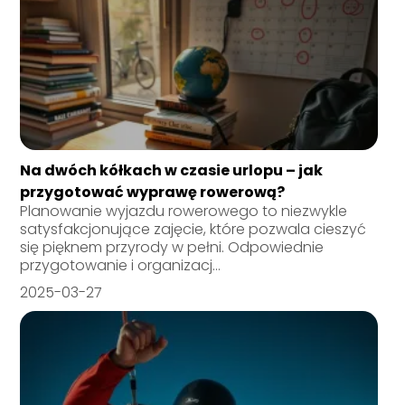
Na dwóch kółkach w czasie urlopu – jak
przygotować wyprawę rowerową?
Planowanie wyjazdu rowerowego to niezwykle
satysfakcjonujące zajęcie, które pozwala cieszyć
się pięknem przyrody w pełni. Odpowiednie
przygotowanie i organizacj...
2025-03-27